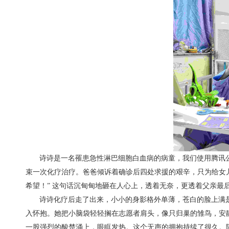
诗诗是一名罹患急性淋巴细胞白血病的病童，我们使用腾讯公
束一次化疗治疗。爸爸倾诉着确诊后四处求援的艰辛，只为给女
希望！” 这句话沉甸甸地砸在人心上，透着无奈，更透着父亲最
诗诗化疗后走了出来，小小的身影格外单薄，苍白的脸上满是
入怀抱。她把小脑袋轻轻搁在志愿者肩头，像只归巢的雏鸟，安
一股强烈的酸楚涌上，眼眶发热。这个无声的拥抱持续了很久。