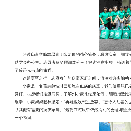
经过病童救助志愿者团队两周的精心筹备：联络病童、细致分
助学会办公室。志愿者翁坚雁细致分享了探访注意事项，强调着
了传递光与热的旅程。
这趟夏至之行，志愿者们与病童家庭之间，流淌着许多触动
小豪是一名罹患急性淋巴细胞白血病的病童，我们使用腾讯公
良好。志愿者们走进病房，了解到小豪刚结束治疗，细胞指数比
艰辛，小豪妈妈眼神坚定：“再难也没想过放弃。”更令人动容的
助其他有需要的病友家属。”这份在逆境中依然涌动的善意与坚
一个瞬间。