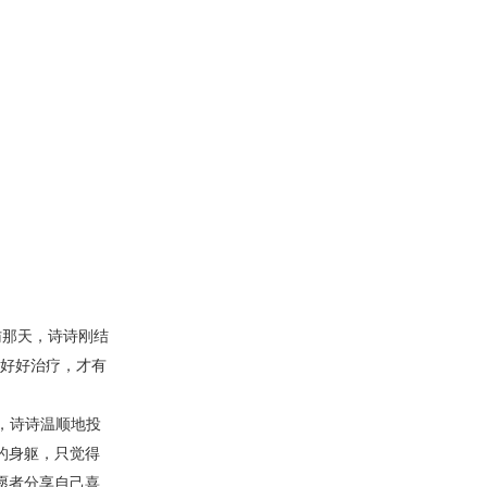
访那天，诗诗刚结
有好好治疗，才有
，诗诗温顺地投
的身躯，只觉得
愿者分享自己喜