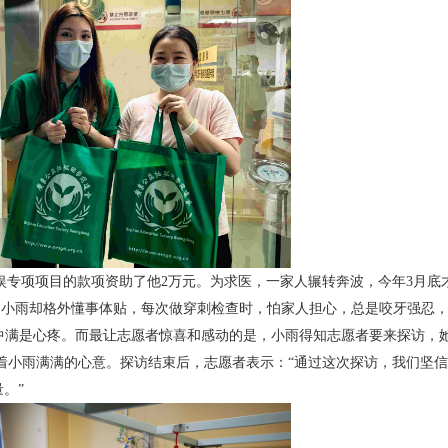
娱专项项目的款项资助了他2万元。为求医，一家人辗转奔波，今年3月底
的小雨却格外懂事体贴，每次做穿刺检查时，怕家人担心，总是咬牙强忍
气中满是心疼。而最让志愿者惊喜和感动的是，小雨得知志愿者要来探访，
着小雨满满的心意。探访结束后，志愿者表示：“通过这次探访，我们坚
。”