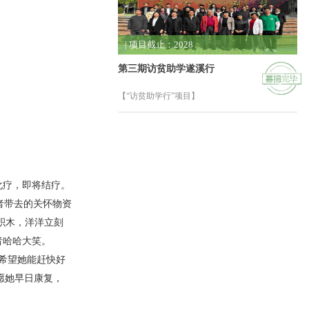
| 项目截止：2028
第三期访贫助学遂溪行
【“访贫助学行”项目】
化疗，即将结疗。
者带去的关怀物资
积木，洋洋立刻
者哈哈大笑。
希望她能赶快好
愿她早日康复，