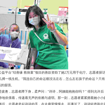
益平台“结善缘 救病童”项目的善款资助了她2万元用于化疗。志愿者探
儿搏一线生机。“我连自己的命运都没法左右，怎么左右孩子的命运？只
后的倔强。
疲惫，志愿者蹲下身，柔声问：“诗诗，阿姨能抱抱你吗？” 得到允许后
静地依偎着，传递着无声的依赖与虚弱。那一刻，志愿者紧紧拥着她小小
随后，志愿者牵起诗诗的手，在走廊里慢慢走。距离近了，诗诗轻声和志