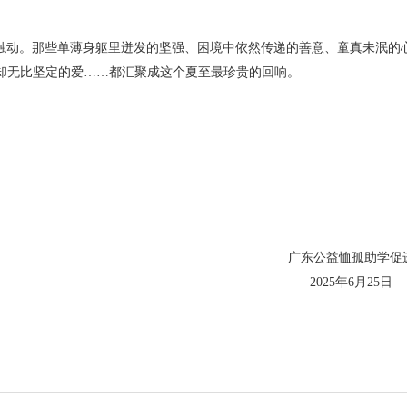
触动。那些单薄身躯里迸发的坚强、困境中依然传递的善意、童真未泯的
却无比坚定的爱……都汇聚成这个夏至最珍贵的回响。
恤孤助学促进
年6月25日