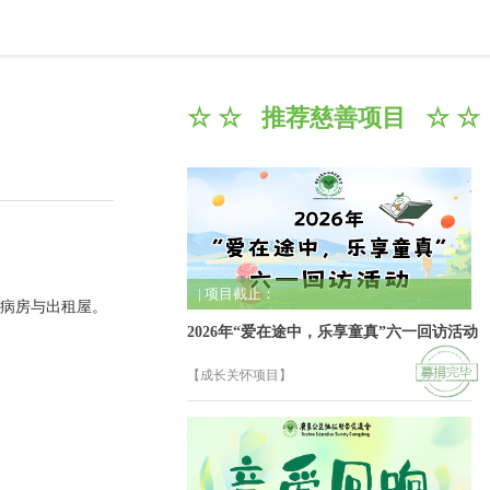
☆ ☆ 推荐慈善项目 ☆ ☆
| 项目截止：
入病房与出租屋。
2026年“爱在途中，乐享童真”六一回访活动
【成长关怀项目】