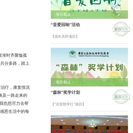
| 项目截止：
“音爱回响”活动
【成长关怀项目】
者准时齐聚恤孤
，兵分多路，踏上
| 项目截止：
疗治疗，康复情况
“森林”奖学计划
谈及一路走来的
我也想尽力去帮
【“访贫助学行”项目】
和感恩生活中的每