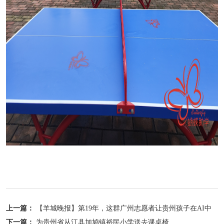
上一篇：
【羊城晚报】第19年，这群广州志愿者让贵州孩子在AI中
看到梦想的模样
下一篇：
为贵州省从江县加鸠镇裕民小学送去课桌椅