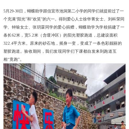
5月29-30日，蝴蝶助学跟信宜市池洞第二小学的同学们就提前过了一
个充满“阳光”和“欢笑”的六一。
得到爱心人士
徐华菁女士、刘科荣同
学、钟瑜女士、张玥霖同学的爱心捐赠，蝴蝶助学为学校捐建了一
条长62米，宽5.2米（含缓冲区）的阳光塑胶跑道，总建设面积
322.4平方米。原来的砂石地，摇身一变，变成了一条色彩靓丽的
塑胶跑道。
验收期间，我们发现同学们下课都自发来到跑道互
相“竟跑”。