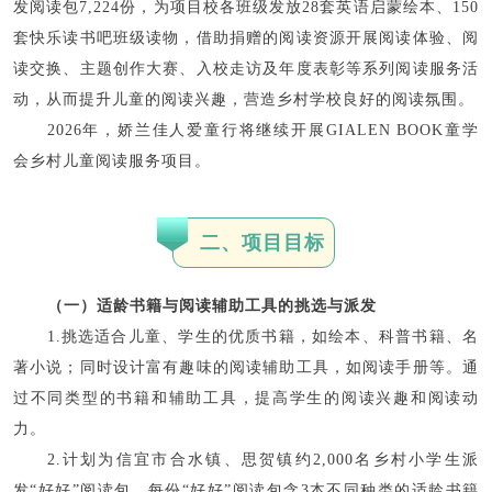
发阅读包7,224份，为项目校各班级发放28套英语启蒙绘本、150
套快乐读书吧班级读物，借助捐赠的阅读资源开展阅读体验、阅
读交换、主题创作大赛、入校走访及年度表彰等系列阅读服务活
动，从而提升儿童的阅读兴趣，营造乡村学校良好的阅读氛围。
2026年，娇兰佳人爱童行将继续开展GIALEN BOOK童学
会乡村儿童阅读服务项目。
二、项目目标
（一）适龄书籍与阅读辅助工具的挑选与派发
1.挑选适合儿童、学生的优质书籍，如绘本、科普书籍、名
著小说；同时设计富有趣味的阅读辅助工具，如阅读手册等。通
过不同类型的书籍和辅助工具，提高学生的阅读兴趣和阅读动
力。
2.计划为信宜市合水镇、思贺镇约2,000名乡村小学生派
发“好好”阅读包，每份“好好”阅读包含3本不同种类的适龄书籍