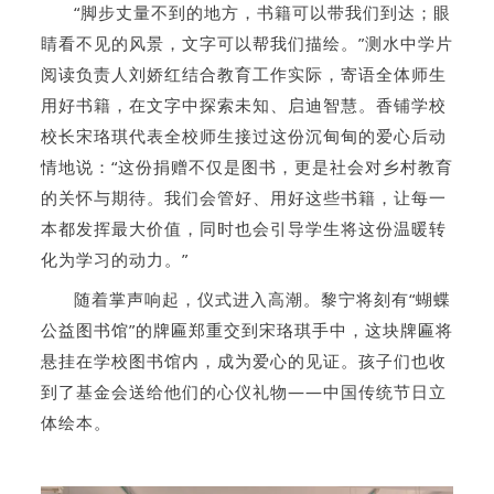
“脚步丈量不到的地方，书籍可以带我们到达；眼
睛看不见的风景，文字可以帮我们描绘。”测水中学
片
阅读负责人刘娇红结合教育工作实际，寄语全体师生
用好书籍，在文字中探索未知、启迪智慧。香铺学校
校长宋珞琪代表全校师生接过这份沉甸甸的爱心
后动
情
地说：“这份捐赠不仅是图书，更是社会对乡村教育
的关怀与期待。
我们会管好、用好这些书籍，让每一
本都发挥最大价值，同时也会引导学生将这份温暖转
化为学习的动力。”
随着掌声响起，仪式进入高潮。黎宁将刻有“蝴蝶
公益图书馆”的牌匾郑重交到宋珞琪手中，这块牌匾将
悬挂在学校图书馆内，成为爱心的见证。孩子们也收
到
了基金会
送给他们的心仪礼物——中国传统节日立
体绘本。