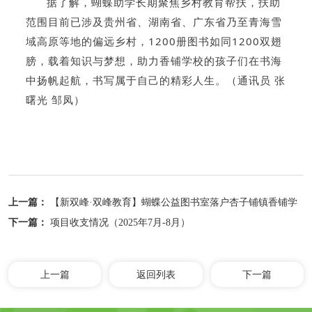
据了解，蝴蝶助学长期聚焦乡村教育帮扶，扶助
范围目前已涉及贵州省、湖南省、广东省乃至青海雪
域高原等地的偏远乡村，1200册图书如同1200双翅
膀，载着知识与梦想，助力香铺学校的孩子们在书海
中扬帆起航，书写属于自己的精彩人生。（通讯员 张
曙光 邹凤）
上一篇：
【新双峰·双峰教育】蝴蝶公益图书室落户杏子铺镇香铺学
校
下一篇：
项目收支情况（2025年7月-8月）
上一篇
返回列表
下一篇