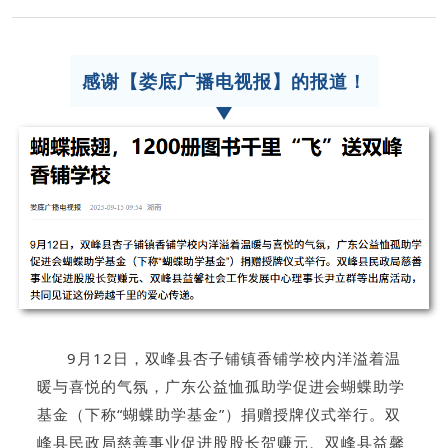
感谢【娄底广播电视报】的报道！
9月12日，双峰县杏子铺镇香铺学校内洋溢着温
暖与喜悦的气氛，广东公益恤孤助学促进会蝴蝶助学
基金（下称“蝴蝶助学基金”）捐赠授牌仪式举行。双
峰县民政局慈善事业促进股股长贺赚元、双峰县益馨