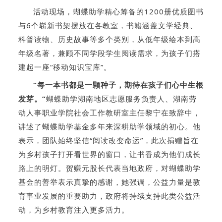
活动现场，蝴蝶助学精心筹备的1200册优质图书
与6个崭新书架摆放在各教室，书籍涵盖文学经典、
科普读物、历史故事等多个类别，从低年级绘本到高
年级名著，兼顾不同学段学生阅读需求，为孩子们搭
建起一座“移动知识宝库”。
“每一本书都是一颗种子，期待在孩子们心中生根
发芽。”
蝴蝶助学湖南地区志愿服务负责人、湖南劳
动人事职业学院社会工作教研室主任黎宁在致辞中，
讲述了蝴蝶助学基金多年来深耕助学领域的初心。他
表示，团队始终坚信“阅读改变命运”，此次捐赠旨在
为乡村孩子打开看世界的窗口，让书香成为他们成长
路上的明灯。贺赚元股长代表当地政府，对蝴蝶助学
基金的善举表示真挚的感谢，她强调，公益力量是教
育事业发展的重要助力，政府将持续支持此类公益活
动，为乡村教育注入更多活力。