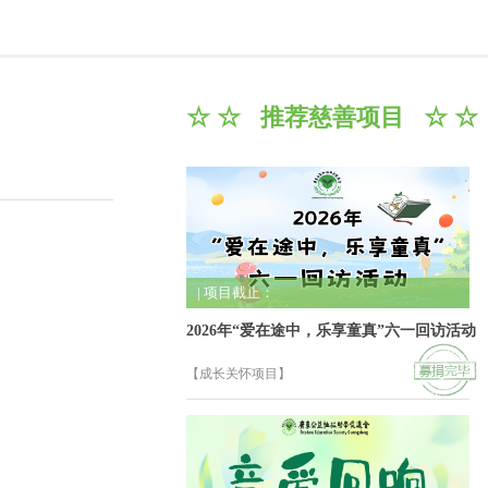
☆ ☆ 推荐慈善项目 ☆ ☆
| 项目截止：
2026年“爱在途中，乐享童真”六一回访活动
【成长关怀项目】