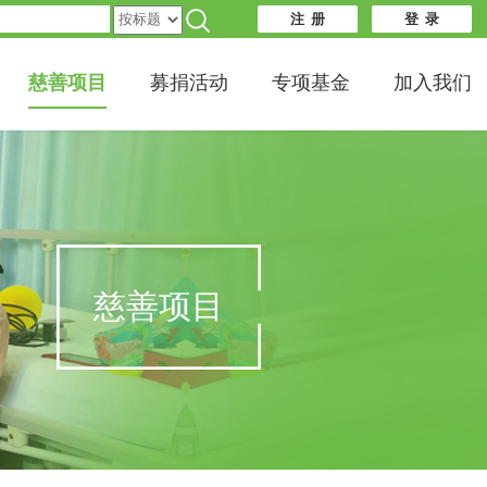
注 册
登 录
慈善项目
募捐活动
专项基金
加入我们
慈善项目