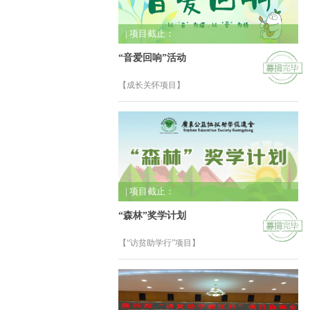
| 项目截止：
“音爱回响”活动
【成长关怀项目】
| 项目截止：
“森林”奖学计划
【“访贫助学行”项目】