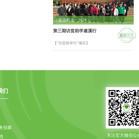
| 项目截止：2028
第三期访贫助学遂溪行
【“访贫助学行”项目】
我们
务招募
关注官方微信公
聘