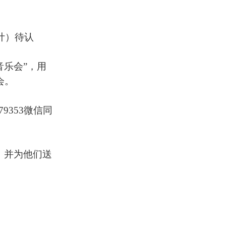
计）待认
音乐会”，用
会。
2279353微信同
，并为他们送