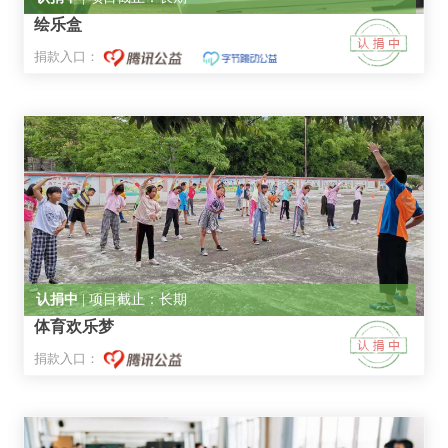
绘乐盒
捐款入口：
认捐中
| 项目截止：长期
体育欢乐梦
捐款入口：